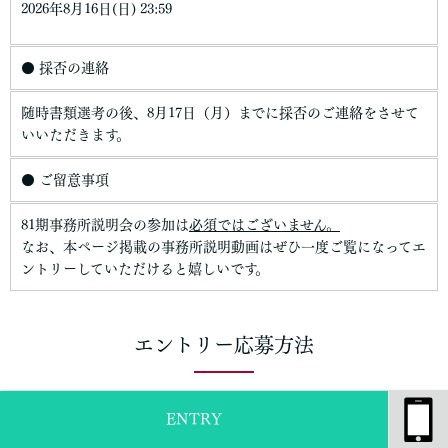
2026年8月16日(日) 23:59
● 採否の連絡
随時書類選考の後、8月17日（月）までに採否のご連絡をさせて
いいただきます。
● ご留意事項
81期事務所説明会の参加は
必須ではございません。
なお、本ページ掲載の事務所説明動画はぜひ一度ご覧になってエ
ントリーしていただけると嬉しいです。
エントリー応募方法
ENTRY
以下の書類をご準備いただき、本ページエントリーフォームよりお
送りください