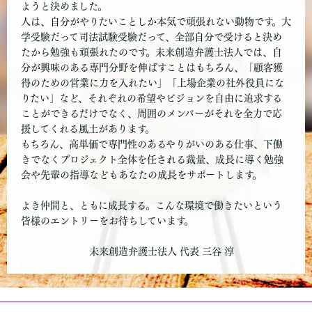
ようと決めました。
人は、自分がやりたいことしか本気で頑張れない動物です。大
学受験だって司法試験受験だって、全部自分で受けると決め
たから勉強も頑張れたのです。未来創造弁護士法人では、自
分が興味のある専門分野を伸ばすことはもちろん、「顧客獲
得のための営業に力を入れたい」「上場企業の社外役員にな
りたい」など、それぞれの希望やビジョンを自由に追求する
ことができるだけでなく、周囲のメンバーがそれを全力で応
援してくれる風土があります。
もちろん、高単価で専門性のあるやりがいのある仕事、下働
きでなくプロジェクト全体を任される裁量、成長に導く勉強
会や先輩の指導などもあなたの成長をサポートします。
よき仲間と、ともに成長する。こんな環境で働きたいという
皆様のエントリーをお待ちしています。
未来創造弁護士法人 代表 三谷 淳